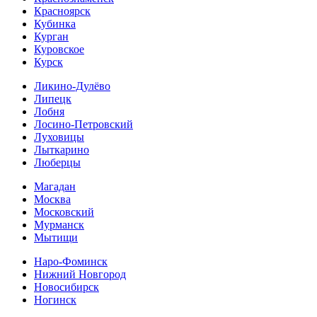
Красноярск
Кубинка
Курган
Куровское
Курск
Ликино-Дулёво
Липецк
Лобня
Лосино-Петровский
Луховицы
Лыткарино
Люберцы
Магадан
Москва
Московский
Мурманск
Мытищи
Наро-Фоминск
Нижний Новгород
Новосибирск
Ногинск