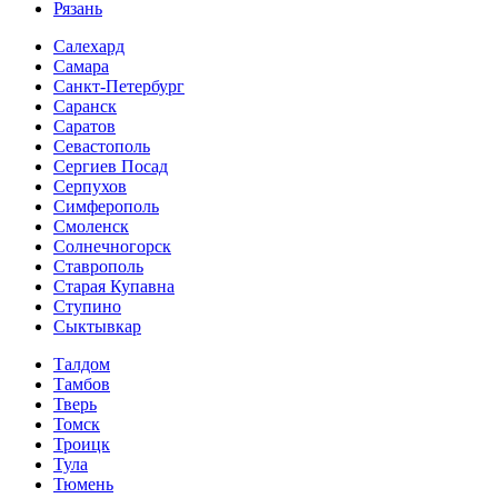
Рязань
Салехард
Самара
Санкт-Петербург
Саранск
Саратов
Севастополь
Сергиев Посад
Серпухов
Симферополь
Смоленск
Солнечногорск
Ставрополь
Старая Купавна
Ступино
Сыктывкар
Талдом
Тамбов
Тверь
Томск
Троицк
Тула
Тюмень