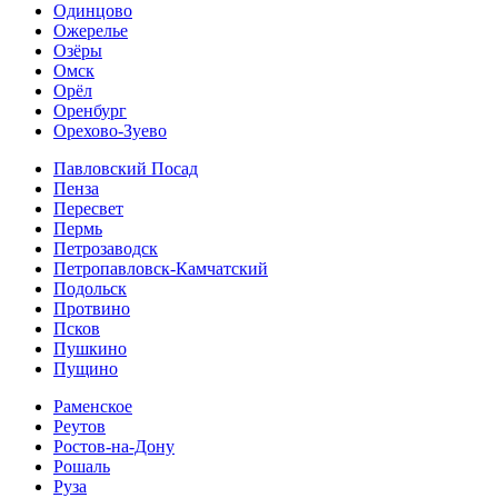
Одинцово
Ожерелье
Озёры
Омск
Орёл
Оренбург
Орехово-Зуево
Павловский Посад
Пенза
Пересвет
Пермь
Петрозаводск
Петропавловск-Камчатский
Подольск
Протвино
Псков
Пушкино
Пущино
Раменское
Реутов
Ростов-на-Дону
Рошаль
Руза