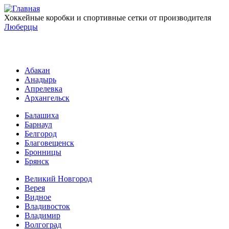
Хоккейные коробки и спортивные сетки от производителя
Люберцы
Абакан
Анадырь
Апрелевка
Архангельск
Балашиха
Барнаул
Белгород
Благовещенск
Бронницы
Брянск
Великий Новгород
Верея
Видное
Владивосток
Владимир
Волгоград