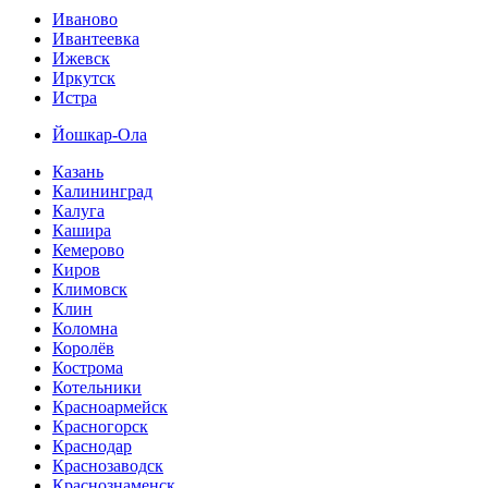
Иваново
Ивантеевка
Ижевск
Иркутск
Истра
Йошкар-Ола
Казань
Калининград
Калуга
Кашира
Кемерово
Киров
Климовск
Клин
Коломна
Королёв
Кострома
Котельники
Красноармейск
Красногорск
Краснодар
Краснозаводск
Краснознаменск